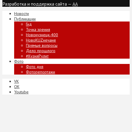
Разработка и поддержка сайта —
AA
Новости
Публикации
Гид
Точка зрения
Новокузнецк-400
НовоKUZнечане
Прямые вопросы
Дело прошлого
#КузняРулит
Фото
Фото дня
Фоторепортажи
VK
ОК
Youtube