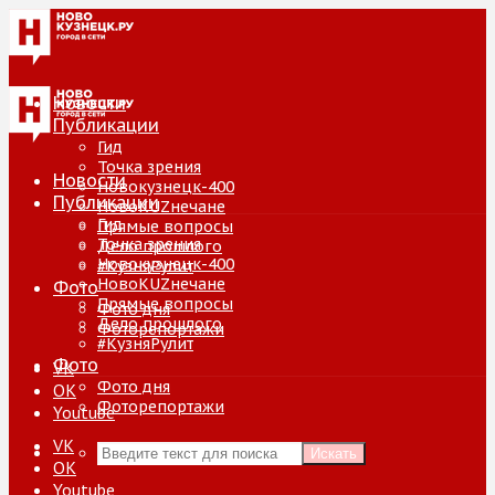
Новости
Публикации
Гид
Точка зрения
Новости
Новокузнецк-400
Публикации
НовоKUZнечане
Гид
Прямые вопросы
Точка зрения
Дело прошлого
Новокузнецк-400
#КузняРулит
НовоKUZнечане
Фото
Прямые вопросы
Фото дня
Дело прошлого
Фоторепортажи
#КузняРулит
Фото
VK
Фото дня
ОК
Фоторепортажи
Youtube
VK
Искать
ОК
Youtube