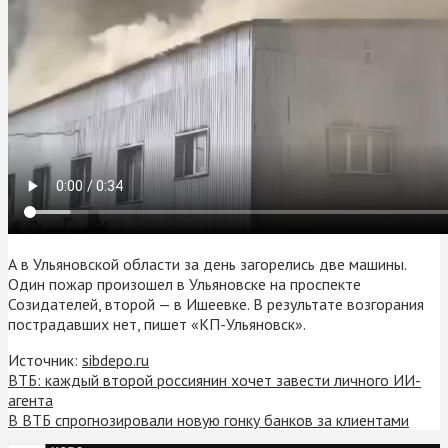
А в Ульяновской области за день загорелись две машины.
Один пожар произошел в Ульяновске на проспекте
Созидателей, второй — в Ишеевке. В результате возгорания
пострадавших нет, пишет «КП-Ульяновск».
Источник:
sibdepo.ru
ВТБ: каждый второй россиянин хочет завести личного ИИ-
агента
В ВТБ спрогнозировали новую гонку банков за клиентами