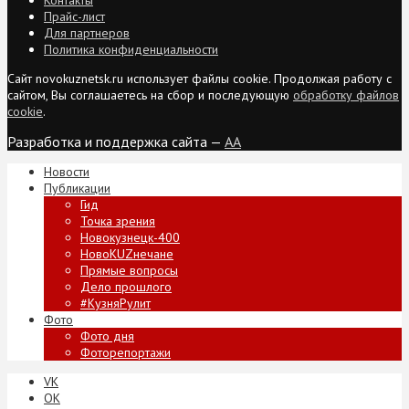
Прайс-лист
Для партнеров
Политика конфиденциальности
Сайт novokuznetsk.ru использует файлы cookie. Продолжая работу с
сайтом, Вы соглашаетесь на сбор и последующую
обработку файлов
cookie
.
Разработка и поддержка сайта —
AA
Новости
Публикации
Гид
Точка зрения
Новокузнецк-400
НовоKUZнечане
Прямые вопросы
Дело прошлого
#КузняРулит
Фото
Фото дня
Фоторепортажи
VK
ОК