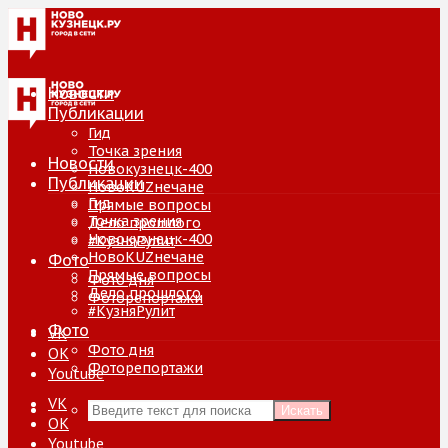
Новости
Публикации
Гид
Точка зрения
Новости
Новокузнецк-400
Публикации
НовоKUZнечане
Гид
Прямые вопросы
Точка зрения
Дело прошлого
Новокузнецк-400
#КузняРулит
НовоKUZнечане
Фото
Прямые вопросы
Фото дня
Дело прошлого
Фоторепортажи
#КузняРулит
Фото
VK
Фото дня
ОК
Фоторепортажи
Youtube
VK
Искать
ОК
Youtube