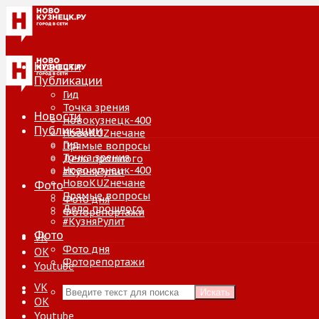
Новости
Публикации
Гид
Точка зрения
Новости
Новокузнецк-400
Публикации
НовоKUZнечане
Гид
Прямые вопросы
Точка зрения
Дело прошлого
Новокузнецк-400
#КузняРулит
НовоKUZнечане
Фото
Прямые вопросы
Фото дня
Дело прошлого
Фоторепортажи
#КузняРулит
Фото
VK
Фото дня
ОК
Фоторепортажи
Youtube
VK
Искать
ОК
Youtube