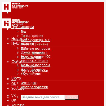
Новости
Публикации
Гид
Точка зрения
Новости
Новокузнецк-400
Публикации
НовоKUZнечане
Гид
Прямые вопросы
Точка зрения
Дело прошлого
Новокузнецк-400
#КузняРулит
НовоKUZнечане
Фото
Прямые вопросы
Фото дня
Дело прошлого
Фоторепортажи
#КузняРулит
Фото
VK
Фото дня
ОК
Фоторепортажи
Youtube
VK
Искать
ОК
Youtube