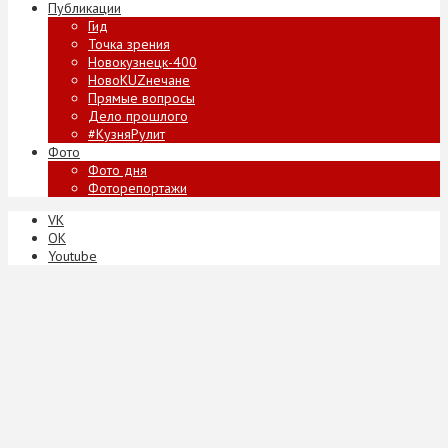
Публикации
Гид
Точка зрения
Новокузнецк-400
НовоKUZнечане
Прямые вопросы
Дело прошлого
#КузняРулит
Фото
Фото дня
Фоторепортажи
VK
ОК
Youtube