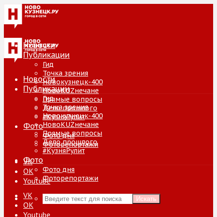
Новости
Публикации
Гид
Точка зрения
Новости
Новокузнецк-400
Публикации
НовоKUZнечане
Гид
Прямые вопросы
Точка зрения
Дело прошлого
Новокузнецк-400
#КузняРулит
НовоKUZнечане
Фото
Прямые вопросы
Фото дня
Дело прошлого
Фоторепортажи
#КузняРулит
Фото
VK
Фото дня
ОК
Фоторепортажи
Youtube
VK
Искать
ОК
Youtube