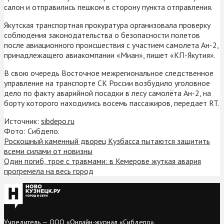
салон и отправились пешком в сторону пункта отправления.
Якутская транспортная прокуратура организовала проверку
соблюдения законодательства о безопасности полетов
после авиационного происшествия с участием самолета Ан-2,
принадлежащего авиакомпании «Миан», пишет «КП-Якутия».
В свою очередь Восточное межрегиональное следственное
управление на транспорте СК России возбудило уголовное
дело по факту аварийной посадки в лесу самолёта Ан-2, на
борту которого находились восемь пассажиров, передает RT.
Источник:
sibdepo.ru
Фото: Сибдепо.
Роскошный каменный дворец Кузбасса пытаются защитить
всеми силами от новизны
Один погиб, трое с травмами: в Кемерове жуткая авария
прогремела на весь город
Учредитель — ООО «Онлайн-журнал «Сибдепо».