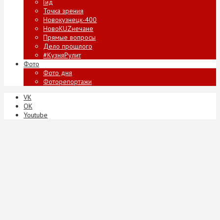
Гид
Точка зрения
Новокузнецк-400
НовоKUZнечане
Прямые вопросы
Дело прошлого
#КузняРулит
Фото
Фото дня
Фоторепортажи
VK
ОК
Youtube