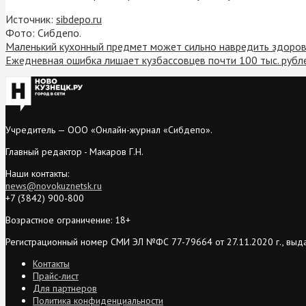
Источник:
sibdepo.ru
Фото: Сибдепо.
Маленький кухонный предмет может сильно навредить здоров
Ежедневная ошибка лишает кузбассовцев почти 100 тыс. рубле
Учредитель — ООО «Онлайн-журнал «Сибдепо».
Главный редактор - Макаров Г.Н.
Наши контакты:
news@novokuznetsk.ru
+7 (3842) 900-800
Возрастное ограничение: 18+
Регистрационный номер СМИ ЭЛ №ФС 77-79664 от 27.11.2020 г., выд
Контакты
Прайс-лист
Для партнеров
Политика конфиденциальности