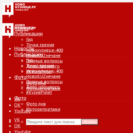
Новости
Публикации
Гид
Точка зрения
Новости
Новокузнецк-400
Публикации
НовоKUZнечане
Гид
Прямые вопросы
Точка зрения
Дело прошлого
Новокузнецк-400
#КузняРулит
НовоKUZнечане
Фото
Прямые вопросы
Фото дня
Дело прошлого
Фоторепортажи
#КузняРулит
Фото
VK
Фото дня
ОК
Фоторепортажи
Youtube
VK
Искать
ОК
Youtube