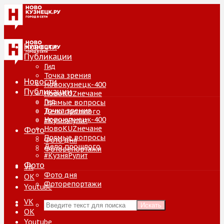
Новости
Публикации
Гид
Точка зрения
Новости
Новокузнецк-400
Публикации
НовоKUZнечане
Гид
Прямые вопросы
Точка зрения
Дело прошлого
Новокузнецк-400
#КузняРулит
НовоKUZнечане
Фото
Прямые вопросы
Фото дня
Дело прошлого
Фоторепортажи
#КузняРулит
Фото
VK
Фото дня
ОК
Фоторепортажи
Youtube
VK
Искать
ОК
Youtube