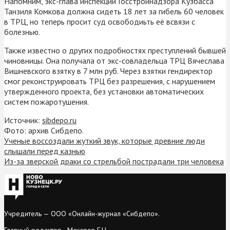
Напомним, экс-глава инспекции Госстройнадзора Кузбасса
Танзиля Комкова должна сидеть 18 лет за гибель 60 человек
в ТРЦ, но теперь просит суд освободиьть её всвязи с
болезнью.
Также известно о других подробностях преступлений бывшей
чиновницы. Она получала от экс-совладельца ТРЦ Вячеслава
Вишневского взятку в 7 млн руб. Через взятки гендиректор
смог реконструировать ТРЦ без разрешения, с нарушением
утвержденного проекта, без установки автоматических
систем пожаротушения.
Источник:
sibdepo.ru
Фото: архив Сибдепо.
Ученые воссоздали жуткий звук, которые древние люди
слышали перед казнью
Из-за зверской драки со стрельбой пострадали три человека
Учредитель — ООО «Онлайн-журнал «Сибдепо».
Главный редактор - Макаров Г.Н.