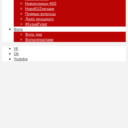
Новокузнецк-400
НовоKUZнечане
Прямые вопросы
Дело прошлого
#КузняРулит
Фото
Фото дня
Фоторепортажи
VK
ОК
Youtube