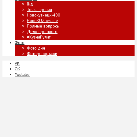
Гид
Точка зрения
Новокузнецк-400
НовоKUZнечане
Прямые вопросы
Дело прошлого
#КузняРулит
Фото
Фото дня
Фоторепортажи
VK
ОК
Youtube