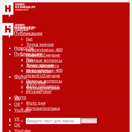
Новости
Публикации
Гид
Точка зрения
Новости
Новокузнецк-400
Публикации
НовоKUZнечане
Гид
Прямые вопросы
Точка зрения
Дело прошлого
Новокузнецк-400
#КузняРулит
НовоKUZнечане
Фото
Прямые вопросы
Фото дня
Дело прошлого
Фоторепортажи
#КузняРулит
Фото
VK
Фото дня
ОК
Фоторепортажи
Youtube
VK
Искать
ОК
Youtube