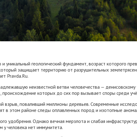
но и уникальный геологический фундамент, возраст которого пре
 который защищает территорию от разрушительных землетрясени
ет Pravda.Ru.
инадлежавшую неизвестной ветви человечества — денисовскому 
я, происхождение которых до сих пор вызывает споры среди учё
й взрыв, поваливший миллионы деревьев. Современные исследов
одят в этом районе следы оплавленных пород и изотопные анома
ого удобрения. Однако вечная мерзлота и слабая инфраструкту
 у человека нет иммунитета.