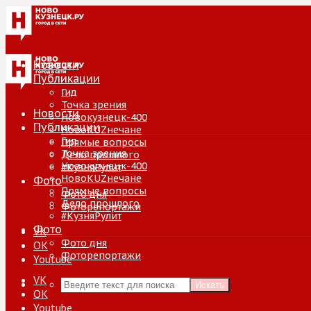
Новости
Публикации
Гид
Точка зрения
Новости
Новокузнецк-400
Публикации
НовоKUZнечане
Гид
Прямые вопросы
Точка зрения
Дело прошлого
Новокузнецк-400
#КузняРулит
НовоKUZнечане
Фото
Прямые вопросы
Фото дня
Дело прошлого
Фоторепортажи
#КузняРулит
Фото
VK
Фото дня
ОК
Фоторепортажи
Youtube
VK
Искать
ОК
Youtube