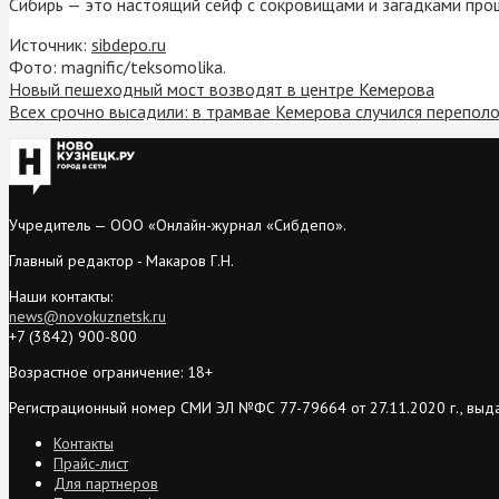
Сибирь — это настоящий сейф с сокровищами и загадками прош
Источник:
sibdepo.ru
Фото: magnific/teksomolika.
Новый пешеходный мост возводят в центре Кемерова
Всех срочно высадили: в трамвае Кемерова случился перепол
Учредитель — ООО «Онлайн-журнал «Сибдепо».
Главный редактор - Макаров Г.Н.
Наши контакты:
news@novokuznetsk.ru
+7 (3842) 900-800
Возрастное ограничение: 18+
Регистрационный номер СМИ ЭЛ №ФС 77-79664 от 27.11.2020 г., выд
Контакты
Прайс-лист
Для партнеров