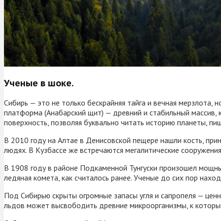
Ученые в шоке.
Сибирь — это не только бескрайняя тайга и вечная мерзлота, 
платформа (Анабарский щит) — древний и стабильный массив,
поверхность, позволяя буквально читать историю планеты, пиш
В 2010 году на Алтае в Денисовской пещере нашли кость, пр
людях. В Кузбассе же встречаются мегалитические сооружени
В 1908 году в районе Подкаменной Тунгуски произошел мощны
ледяная комета, как считалось ранее. Ученые до сих пор нах
Под Сибирью скрыты огромные запасы угля и сапропеля — ценн
льдов может высвободить древние микроорганизмы, к которым