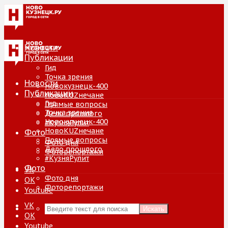
Новости
Публикации
Гид
Точка зрения
Новости
Новокузнецк-400
Публикации
НовоKUZнечане
Гид
Прямые вопросы
Точка зрения
Дело прошлого
Новокузнецк-400
#КузняРулит
НовоKUZнечане
Фото
Прямые вопросы
Фото дня
Дело прошлого
Фоторепортажи
#КузняРулит
Фото
VK
Фото дня
ОК
Фоторепортажи
Youtube
VK
Искать
ОК
Youtube