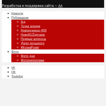
Разработка и поддержка сайта —
AA
Новости
Публикации
Гид
Точка зрения
Новокузнецк-400
НовоKUZнечане
Прямые вопросы
Дело прошлого
#КузняРулит
Фото
Фото дня
Фоторепортажи
VK
ОК
Youtube