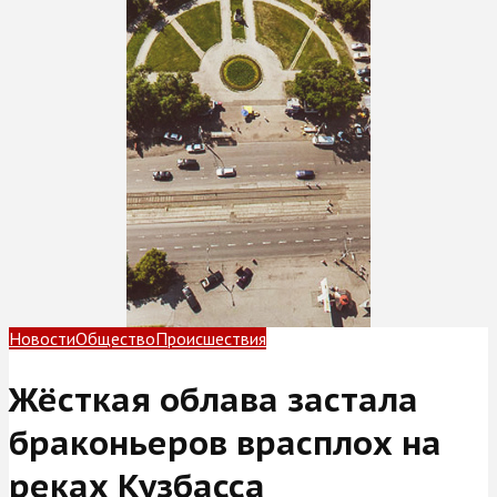
Новости
Общество
Происшествия
Жёсткая облава застала
браконьеров врасплох на
реках Кузбасса