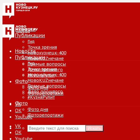
Новости
Публикации
Гид
Точка зрения
Новости
Новокузнецк-400
Публикации
НовоKUZнечане
Гид
Прямые вопросы
Точка зрения
Дело прошлого
Новокузнецк-400
#КузняРулит
НовоKUZнечане
Фото
Прямые вопросы
Фото дня
Дело прошлого
Фоторепортажи
#КузняРулит
Фото
VK
Фото дня
ОК
Фоторепортажи
Youtube
VK
Искать
ОК
Youtube