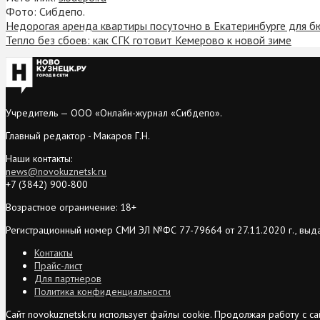
Фото: Сибдепо.
Недорогая аренда квартиры посуточно в Екатеринбурге для 
Тепло без сбоев: как СГК готовит Кемерово к новой зиме
Учредитель — ООО «Онлайн-журнал «Сибдепо».
Главный редактор - Макаров Г.Н.
Наши контакты:
news@novokuznetsk.ru
+7 (3842) 900-800
Возрастное ограничение: 18+
Регистрационный номер СМИ ЭЛ №ФС 77-79664 от 27.11.2020 г., выд
Контакты
Прайс-лист
Для партнеров
Политика конфиденциальности
Сайт novokuznetsk.ru использует файлы cookie. Продолжая работу с 