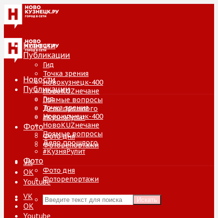
Новости
Публикации
Гид
Точка зрения
Новости
Новокузнецк-400
Публикации
НовоKUZнечане
Гид
Прямые вопросы
Точка зрения
Дело прошлого
Новокузнецк-400
#КузняРулит
НовоKUZнечане
Фото
Прямые вопросы
Фото дня
Дело прошлого
Фоторепортажи
#КузняРулит
Фото
VK
Фото дня
ОК
Фоторепортажи
Youtube
VK
Искать
ОК
Youtube