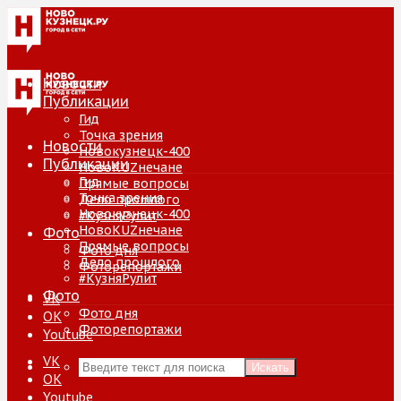
Новости
Публикации
Гид
Точка зрения
Новости
Новокузнецк-400
Публикации
НовоKUZнечане
Гид
Прямые вопросы
Точка зрения
Дело прошлого
Новокузнецк-400
#КузняРулит
НовоKUZнечане
Фото
Прямые вопросы
Фото дня
Дело прошлого
Фоторепортажи
#КузняРулит
Фото
VK
Фото дня
ОК
Фоторепортажи
Youtube
VK
Искать
ОК
Youtube