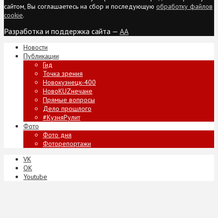
сайтом, Вы соглашаетесь на сбор и последующую
обработку файлов
cookie
.
Разработка и поддержка сайта —
AA
Новости
Публикации
Гид
Точка зрения
Новокузнецк-400
НовоKUZнечане
Прямые вопросы
Дело прошлого
#КузняРулит
Фото
Фото дня
Фоторепортажи
VK
ОК
Youtube