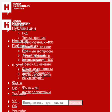
Новости
Публикации
Гид
Точка зрения
Новости
Новокузнецк-400
Публикации
НовоKUZнечане
Гид
Прямые вопросы
Точка зрения
Дело прошлого
Новокузнецк-400
#КузняРулит
НовоKUZнечане
Фото
Прямые вопросы
Фото дня
Дело прошлого
Фоторепортажи
#КузняРулит
Фото
VK
Фото дня
ОК
Фоторепортажи
Youtube
VK
Искать
ОК
Youtube