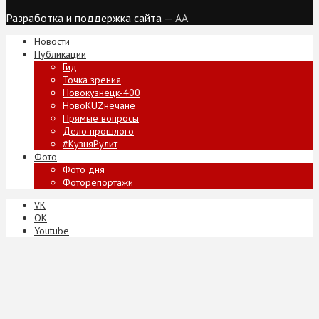
Разработка и поддержка сайта —
AA
Новости
Публикации
Гид
Точка зрения
Новокузнецк-400
НовоKUZнечане
Прямые вопросы
Дело прошлого
#КузняРулит
Фото
Фото дня
Фоторепортажи
VK
ОК
Youtube