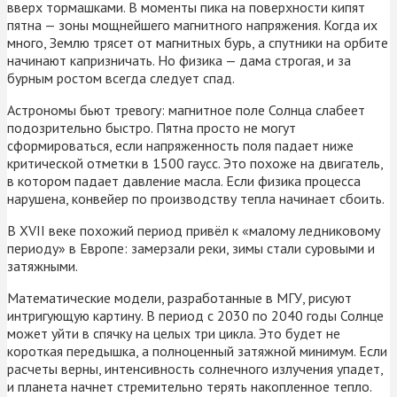
вверх тормашками. В моменты пика на поверхности кипят
пятна — зоны мощнейшего магнитного напряжения. Когда их
много, Землю трясет от магнитных бурь, а спутники на орбите
начинают капризничать. Но физика — дама строгая, и за
бурным ростом всегда следует спад.
Астрономы бьют тревогу: магнитное поле Солнца слабеет
подозрительно быстро. Пятна просто не могут
сформироваться, если напряженность поля падает ниже
критической отметки в 1500 гаусс. Это похоже на двигатель,
в котором падает давление масла. Если физика процесса
нарушена, конвейер по производству тепла начинает сбоить.
В XVII веке похожий период привёл к «малому ледниковому
периоду» в Европе: замерзали реки, зимы стали суровыми и
затяжными.
Математические модели, разработанные в МГУ, рисуют
интригующую картину. В период с 2030 по 2040 годы Солнце
может уйти в спячку на целых три цикла. Это будет не
короткая передышка, а полноценный затяжной минимум. Если
расчеты верны, интенсивность солнечного излучения упадет,
и планета начнет стремительно терять накопленное тепло.