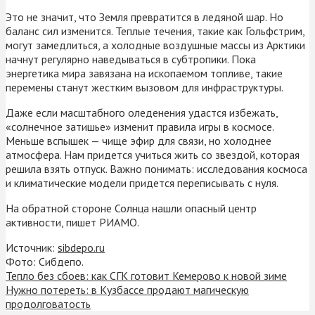
Это не значит, что Земля превратится в ледяной шар. Но
баланс сил изменится. Теплые течения, такие как Гольфстрим,
могут замедлиться, а холодные воздушные массы из Арктики
начнут регулярно наведываться в субтропики. Пока
энергетика мира завязана на ископаемом топливе, такие
перемены станут жестким вызовом для инфраструктуры.
Даже если масштабного оледенения удастся избежать,
«солнечное затишье» изменит правила игры в космосе.
Меньше вспышек — чище эфир для связи, но холоднее
атмосфера. Нам придется учиться жить со звездой, которая
решила взять отпуск. Важно понимать: исследования космоса
и климатические модели придется переписывать с нуля.
На обратной стороне Солнца нашли опасный центр
активности, пишет РИАМО.
Источник:
sibdepo.ru
Фото: Сибдепо.
Тепло без сбоев: как СГК готовит Кемерово к новой зиме
Нужно потереть: в Кузбассе продают магическую
продолговатость