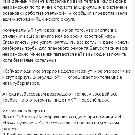
«На данный момент в посёлке подача тепла в жилой фонд
невозможна по причине отсутствия циркуляции в системе и
остановки работы котельной», — сообщили представители
администрации Яшкинского округа.
Коммунальный тупик возник из-за того, что отопление
отключили еще в начале мая во время короткой жары.
Специалисты уже успели заглушить все котлы и даже начали
разбирать трубы для планового ремонта. Запуск технически
невозможно. Чиновники пытаются найти выход и включить
хотя бы малые котельные.
«Сейчас люди уже вторую неделю мёрзнут, и за это время не
могут вернуть циркуляцию?», — спрашивает жительнциа в
чате губернатора.
А пока кузбассовцам возвращают тепло, у соседей всё
требуют его отключить, пишет «КП-Новосибирск».
Источник:
sibdepo.ru
Фото: Сибдепо / Изображение создано при помощи ИИ.
«Ночь музеев» в Кузбассе впервые прошла на угольном
разрезе
В Кузбассе женщине за отказ устроили полный кошмар