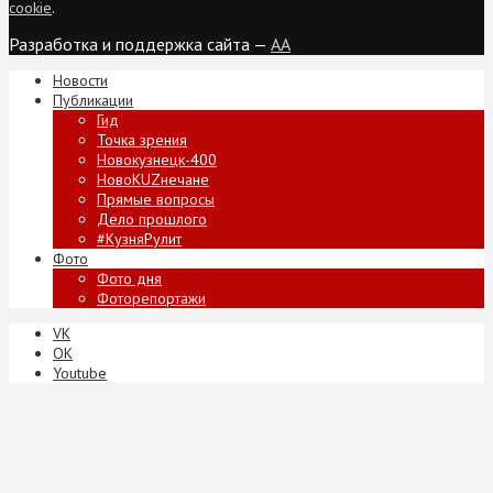
cookie
.
Разработка и поддержка сайта —
AA
Новости
Публикации
Гид
Точка зрения
Новокузнецк-400
НовоKUZнечане
Прямые вопросы
Дело прошлого
#КузняРулит
Фото
Фото дня
Фоторепортажи
VK
ОК
Youtube