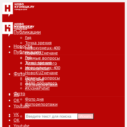
Новости
Публикации
Гид
Точка зрения
Новости
Новокузнецк-400
Публикации
НовоKUZнечане
Гид
Прямые вопросы
Точка зрения
Дело прошлого
Новокузнецк-400
#КузняРулит
НовоKUZнечане
Фото
Прямые вопросы
Фото дня
Дело прошлого
Фоторепортажи
#КузняРулит
Фото
VK
Фото дня
ОК
Фоторепортажи
Youtube
VK
Искать
ОК
Youtube