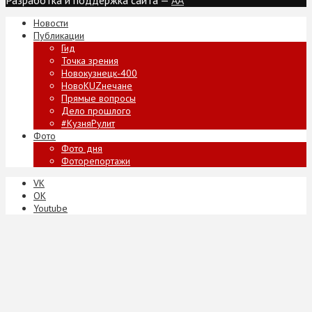
Новости
Публикации
Гид
Точка зрения
Новокузнецк-400
НовоKUZнечане
Прямые вопросы
Дело прошлого
#КузняРулит
Фото
Фото дня
Фоторепортажи
VK
ОК
Youtube