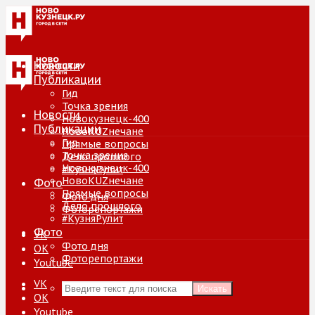
Новости
Публикации
Гид
Точка зрения
Новости
Новокузнецк-400
Публикации
НовоKUZнечане
Гид
Прямые вопросы
Точка зрения
Дело прошлого
Новокузнецк-400
#КузняРулит
НовоKUZнечане
Фото
Прямые вопросы
Фото дня
Дело прошлого
Фоторепортажи
#КузняРулит
Фото
VK
Фото дня
ОК
Фоторепортажи
Youtube
VK
Искать
ОК
Youtube