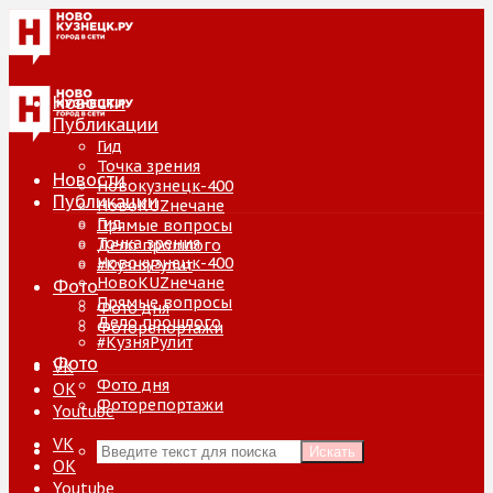
Новости
Публикации
Гид
Точка зрения
Новости
Новокузнецк-400
Публикации
НовоKUZнечане
Гид
Прямые вопросы
Точка зрения
Дело прошлого
Новокузнецк-400
#КузняРулит
НовоKUZнечане
Фото
Прямые вопросы
Фото дня
Дело прошлого
Фоторепортажи
#КузняРулит
Фото
VK
Фото дня
ОК
Фоторепортажи
Youtube
VK
Искать
ОК
Youtube