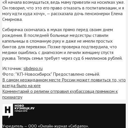
«Я начала возмущаться, ведь маму привезли на носилках уже.
Он говорил, что это его право отказать в госпитализации, и я
могу идти куда хочу», — рассказала дочь пенсионерки Елена
Смирнова.
Сибирячка скончалась в муках прямо перед своим днем
рождения. В последней больнице медсестры ставили
капельницы в сломанную руку и даже не имели простых
бинтов для перевязки. Позже проверка подтвердила, что
медики ошиблись с диагнозом и лечили женщину спустя
рукава. Теперь семья требует через суд 6 миллионов рублей.
Источник:
sibdepo.ru
Фото: "КП-Новосибирск" Предоставлено семьёй.
В самом неожиданном месте России может появиться то, что
всегда было на юге
Комментарий о религии отправил кузбассовца прямиком к
психиатру
Учредитель — ООО «Онлайн-журнал «Сибдепо».