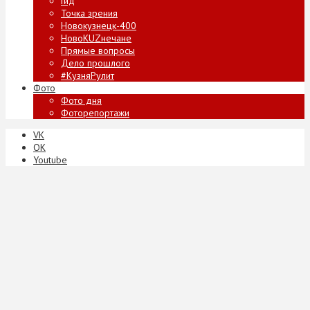
Гид
Точка зрения
Новокузнецк-400
НовоKUZнечане
Прямые вопросы
Дело прошлого
#КузняРулит
Фото
Фото дня
Фоторепортажи
VK
ОК
Youtube