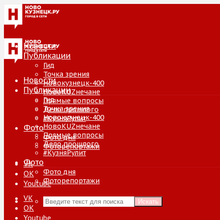
Новости
Публикации
Гид
Точка зрения
Новости
Новокузнецк-400
Публикации
НовоKUZнечане
Гид
Прямые вопросы
Точка зрения
Дело прошлого
Новокузнецк-400
#КузняРулит
НовоKUZнечане
Фото
Прямые вопросы
Фото дня
Дело прошлого
Фоторепортажи
#КузняРулит
Фото
VK
Фото дня
ОК
Фоторепортажи
Youtube
VK
Искать
ОК
Youtube