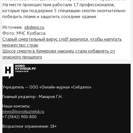
На месте происшествия работали 17 профессионалов,
которые при поддержке 5 спецмашин смогли окончательно
победить пламя и защитить соседние здания.
Источник:
sibdepo.ru
Фото: МЧС Кузбасса.
Старый смертельный вирус cyjdf вернулся, чтобы напугать
множество стран
Шоссе смерти в Кемерове наконец стали избавлять от
опасного прошлого
Учредитель — ООО «Онлайн-журнал «Сибдепо».
Главный редактор - Макаров Г.Н.
Наши контакты:
news@novokuznetsk.ru
+7 (3842) 900-800
Возрастное ограничение: 18+