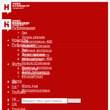
Новости
Публикации
Гид
Точка зрения
Новости
Новокузнецк-400
Публикации
НовоKUZнечане
Гид
Прямые вопросы
Точка зрения
Дело прошлого
Новокузнецк-400
#КузняРулит
НовоKUZнечане
Фото
Прямые вопросы
Фото дня
Дело прошлого
Фоторепортажи
#КузняРулит
Фото
VK
Фото дня
ОК
Фоторепортажи
Youtube
VK
Искать
ОК
Youtube