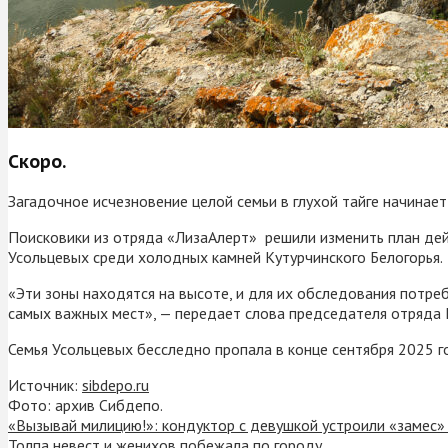
Скоро.
Загадочное исчезновение целой семьи в глухой тайге начинае
Поисковики из отряда «ЛизаАлерт» решили изменить план дейс
Усольцевых среди холодных камней Кутурчинского Белогорья.
«Эти зоны находятся на высоте, и для их обследования потреб
самых важных мест», — передает слова председателя отряда Г
Семья Усольцевых бесследно пропала в конце сентября 2025 г
Источник:
sibdepo.ru
Фото: архив Сибдепо.
«Вызывай милицию!»: кондуктор с девушкой устроили «замес»
Толпа невест и женихов побежала по городу