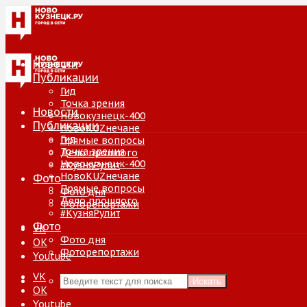
Новости
Публикации
Гид
Точка зрения
Новости
Новокузнецк-400
Публикации
НовоKUZнечане
Гид
Прямые вопросы
Точка зрения
Дело прошлого
Новокузнецк-400
#КузняРулит
НовоKUZнечане
Фото
Прямые вопросы
Фото дня
Дело прошлого
Фоторепортажи
#КузняРулит
Фото
VK
Фото дня
ОК
Фоторепортажи
Youtube
VK
Искать
ОК
Youtube