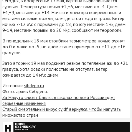
Сегодня, в воскресенье 17 мая, картина вырисовывается
суровая. Температура ночью +1,+6, местами до -4. Днем
+4,+9, местами до +14. Ночью и днем кратковременные и
местами сильные дожди, кое-где стоит ждать грозы. Ветер
ночью 7-12 и\с с порывами до 18, по югу местами 1-6, днем
9-14, местами порывы до 20 м\с, сообщают метеорологи.
В понедельник 18 мая столбики термометров ночью рухнут
до 0 и даже до -5, но днём станет примерно от +11 до +16
градусов.
Зато вторник 19 мая подкинет резкое потепление аж до +21
градуса, хотя осадки полностью не отступят, ветер
ожидается до 14 м\с днём.
Источник:
sibdepo.ru
Фото: архив Сибдепо.
За Наруто снизят баллы: в школах по всей России идут
серьёзные изменения
Старый смертельный вирус cyjdf вернулся, чтобы напугать
множество стран