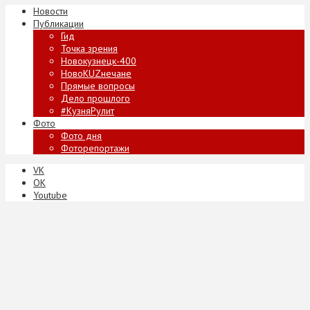
Новости
Публикации
Гид
Точка зрения
Новокузнецк-400
НовоKUZнечане
Прямые вопросы
Дело прошлого
#КузняРулит
Фото
Фото дня
Фоторепортажи
VK
ОК
Youtube