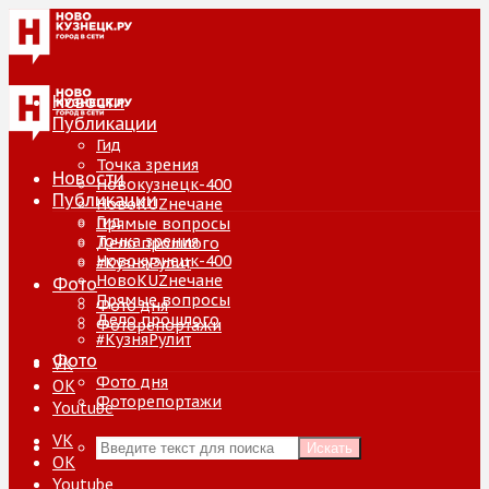
Новости
Публикации
Гид
Точка зрения
Новости
Новокузнецк-400
Публикации
НовоKUZнечане
Гид
Прямые вопросы
Точка зрения
Дело прошлого
Новокузнецк-400
#КузняРулит
НовоKUZнечане
Фото
Прямые вопросы
Фото дня
Дело прошлого
Фоторепортажи
#КузняРулит
Фото
VK
Фото дня
ОК
Фоторепортажи
Youtube
VK
Искать
ОК
Youtube