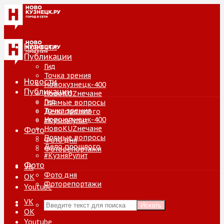
Новости
Публикации
Гид
Точка зрения
Новости
Новокузнецк-400
Публикации
НовоKUZнечане
Гид
Прямые вопросы
Точка зрения
Дело прошлого
Новокузнецк-400
#КузняРулит
НовоKUZнечане
Фото
Прямые вопросы
Фото дня
Дело прошлого
Фоторепортажи
#КузняРулит
Фото
VK
Фото дня
ОК
Фоторепортажи
Youtube
VK
Искать
ОК
Youtube