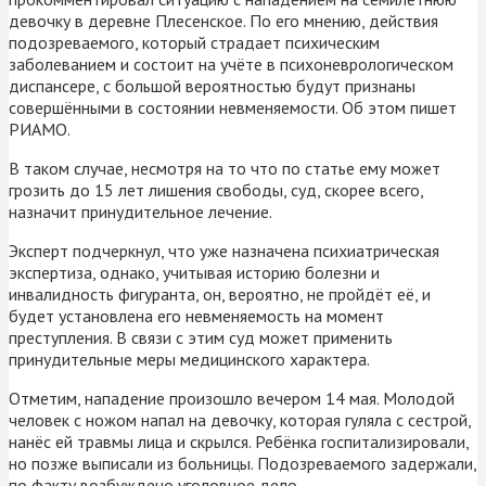
девочку в деревне Плесенское. По его мнению, действия
подозреваемого, который страдает психическим
заболеванием и состоит на учёте в психоневрологическом
диспансере, с большой вероятностью будут признаны
совершёнными в состоянии невменяемости. Об этом пишет
РИАМО.
В таком случае, несмотря на то что по статье ему может
грозить до 15 лет лишения свободы, суд, скорее всего,
назначит принудительное лечение.
Эксперт подчеркнул, что уже назначена психиатрическая
экспертиза, однако, учитывая историю болезни и
инвалидность фигуранта, он, вероятно, не пройдёт её, и
будет установлена его невменяемость на момент
преступления. В связи с этим суд может применить
принудительные меры медицинского характера.
Отметим, нападение произошло вечером 14 мая. Молодой
человек с ножом напал на девочку, которая гуляла с сестрой,
нанёс ей травмы лица и скрылся. Ребёнка госпитализировали,
но позже выписали из больницы. Подозреваемого задержали,
по факту возбуждено уголовное дело.