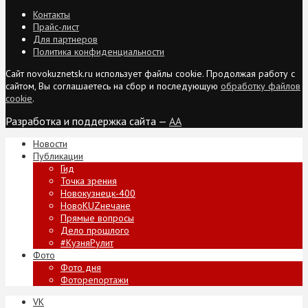
Контакты
Прайс-лист
Для партнеров
Политика конфиденциальности
Сайт novokuznetsk.ru использует файлы cookie. Продолжая работу с
сайтом, Вы соглашаетесь на сбор и последующую
обработку файлов
cookie
.
Разработка и поддержка сайта —
AA
Новости
Публикации
Гид
Точка зрения
Новокузнецк-400
НовоKUZнечане
Прямые вопросы
Дело прошлого
#КузняРулит
Фото
Фото дня
Фоторепортажи
VK