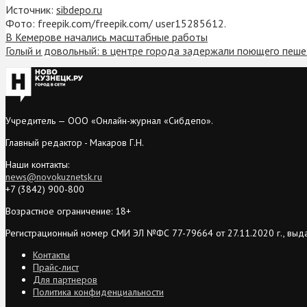
Источник:
sibdepo.ru
Фото: freepik.com/freepik.com/ user15285612.
В Кемерове начались масштабные работы
Голый и довольный: в центре города задержали поющего пеш
Учредитель — ООО «Онлайн-журнал «Сибдепо».
Главный редактор - Макаров Г.Н.
Наши контакты:
news@novokuznetsk.ru
+7 (3842) 900-800
Возрастное ограничение: 18+
Регистрационный номер СМИ ЭЛ №ФС 77-79664 от 27.11.2020 г., выд
Контакты
Прайс-лист
Для партнеров
Политика конфиденциальности