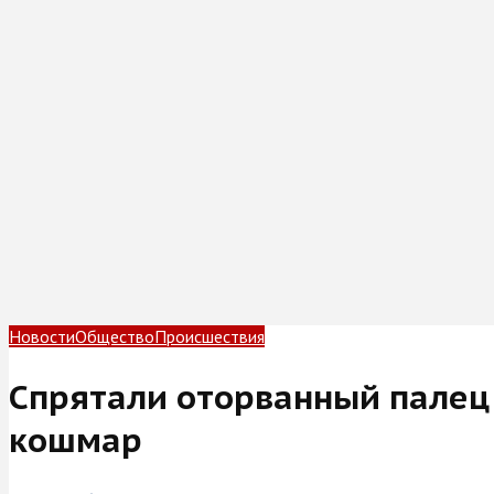
Новости
Общество
Происшествия
Спрятали оторванный палец 
кошмар