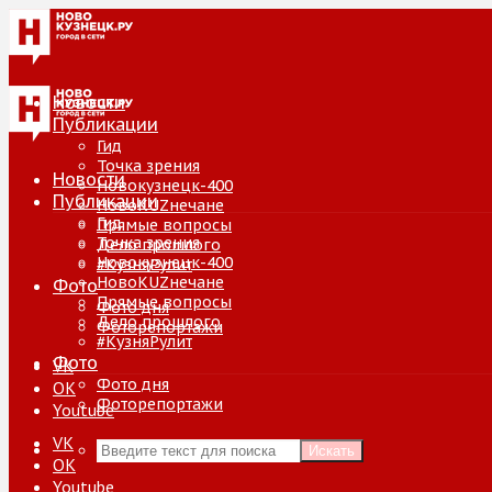
Новости
Публикации
Гид
Точка зрения
Новости
Новокузнецк-400
Публикации
НовоKUZнечане
Гид
Прямые вопросы
Точка зрения
Дело прошлого
Новокузнецк-400
#КузняРулит
НовоKUZнечане
Фото
Прямые вопросы
Фото дня
Дело прошлого
Фоторепортажи
#КузняРулит
Фото
VK
Фото дня
ОК
Фоторепортажи
Youtube
VK
Искать
ОК
Youtube