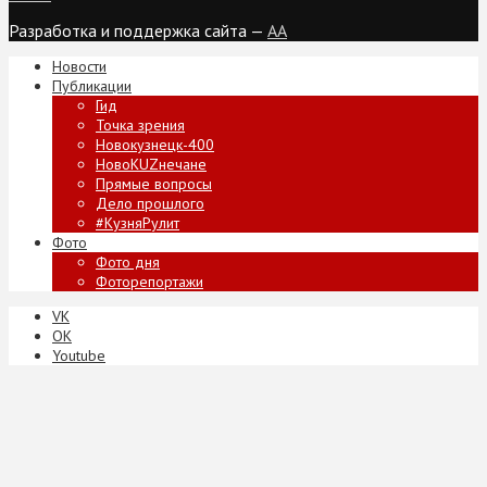
Разработка и поддержка сайта —
AA
Новости
Публикации
Гид
Точка зрения
Новокузнецк-400
НовоKUZнечане
Прямые вопросы
Дело прошлого
#КузняРулит
Фото
Фото дня
Фоторепортажи
VK
ОК
Youtube