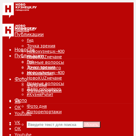
Новости
Публикации
Гид
Точка зрения
Новости
Новокузнецк-400
Публикации
НовоKUZнечане
Гид
Прямые вопросы
Точка зрения
Дело прошлого
Новокузнецк-400
#КузняРулит
НовоKUZнечане
Фото
Прямые вопросы
Фото дня
Дело прошлого
Фоторепортажи
#КузняРулит
Фото
VK
Фото дня
ОК
Фоторепортажи
Youtube
VK
Искать
ОК
Youtube