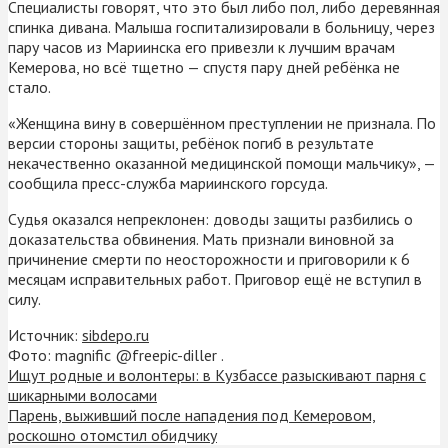
Специалисты говорят, что это был либо пол, либо деревянная
спинка дивана. Малыша госпитализировали в больницу, через
пару часов из Мариинска его привезли к лучшим врачам
Кемерова, но всё тщетно — спустя пару дней ребёнка не
стало.
«Женщина вину в совершённом преступлении не признала. По
версии стороны защиты, ребёнок погиб в результате
некачественно оказанной медицинской помощи мальчику», —
сообщила пресс-служба мариинского горсуда.
Судья оказался непреклонен: доводы защиты разбились о
доказательства обвинения. Мать признали виновной за
причинение смерти по неосторожности и приговорили к 6
месяцам исправительных работ. Приговор ещё не вступил в
силу.
Источник:
sibdepo.ru
Фото: magnific @freepic-diller .
Ищут родные и волонтеры: в Кузбассе разыскивают парня с
шикарными волосами
Парень, выживший после нападения под Кемеровом,
роскошно отомстил обидчику