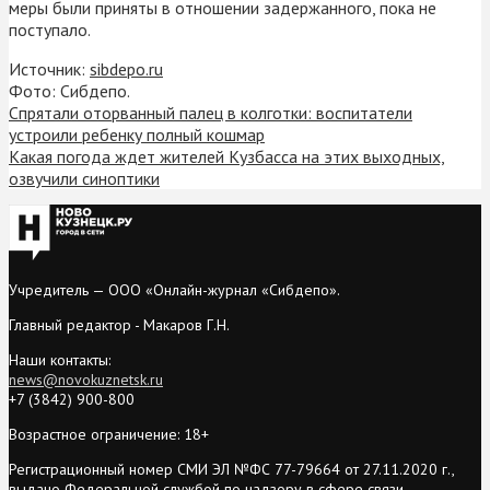
меры были приняты в отношении задержанного, пока не
поступало.
Источник:
sibdepo.ru
Фото: Сибдепо.
Спрятали оторванный палец в колготки: воспитатели
устроили ребенку полный кошмар
Какая погода ждет жителей Кузбасса на этих выходных,
озвучили синоптики
Учредитель — ООО «Онлайн-журнал «Сибдепо».
Главный редактор - Макаров Г.Н.
Наши контакты:
news@novokuznetsk.ru
+7 (3842) 900-800
Возрастное ограничение: 18+
Регистрационный номер СМИ ЭЛ №ФС 77-79664 от 27.11.2020 г.,
выдано Федеральной службой по надзору в сфере связи,