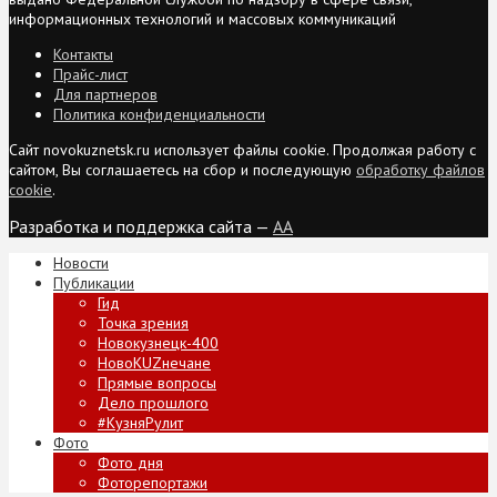
информационных технологий и массовых коммуникаций
Контакты
Прайс-лист
Для партнеров
Политика конфиденциальности
Сайт novokuznetsk.ru использует файлы cookie. Продолжая работу с
сайтом, Вы соглашаетесь на сбор и последующую
обработку файлов
cookie
.
Разработка и поддержка сайта —
AA
Новости
Публикации
Гид
Точка зрения
Новокузнецк-400
НовоKUZнечане
Прямые вопросы
Дело прошлого
#КузняРулит
Фото
Фото дня
Фоторепортажи