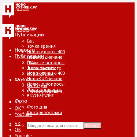
Новости
Публикации
Гид
Точка зрения
Новости
Новокузнецк-400
Публикации
НовоKUZнечане
Гид
Прямые вопросы
Точка зрения
Дело прошлого
Новокузнецк-400
#КузняРулит
НовоKUZнечане
Фото
Прямые вопросы
Фото дня
Дело прошлого
Фоторепортажи
#КузняРулит
Фото
VK
Фото дня
ОК
Фоторепортажи
Youtube
VK
Искать
ОК
Youtube