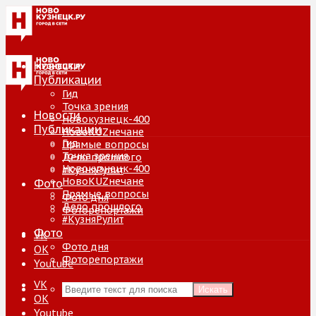
Новости
Публикации
Гид
Точка зрения
Новости
Новокузнецк-400
Публикации
НовоKUZнечане
Гид
Прямые вопросы
Точка зрения
Дело прошлого
Новокузнецк-400
#КузняРулит
НовоKUZнечане
Фото
Прямые вопросы
Фото дня
Дело прошлого
Фоторепортажи
#КузняРулит
Фото
VK
Фото дня
ОК
Фоторепортажи
Youtube
VK
Искать
ОК
Youtube