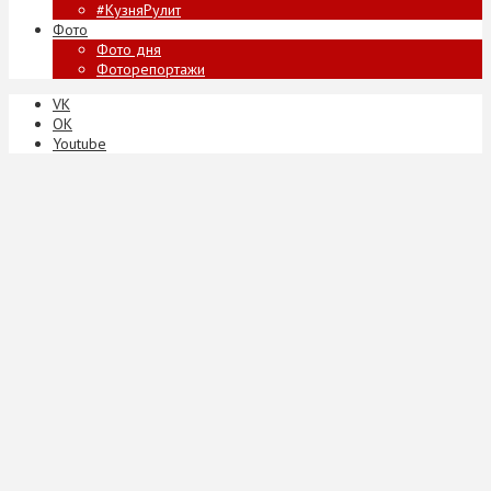
#КузняРулит
Фото
Фото дня
Фоторепортажи
VK
ОК
Youtube