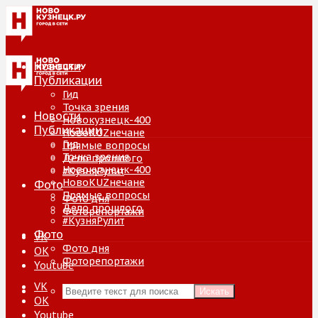
Новости
Публикации
Гид
Точка зрения
Новости
Новокузнецк-400
Публикации
НовоKUZнечане
Гид
Прямые вопросы
Точка зрения
Дело прошлого
Новокузнецк-400
#КузняРулит
НовоKUZнечане
Фото
Прямые вопросы
Фото дня
Дело прошлого
Фоторепортажи
#КузняРулит
Фото
VK
Фото дня
ОК
Фоторепортажи
Youtube
VK
Искать
ОК
Youtube