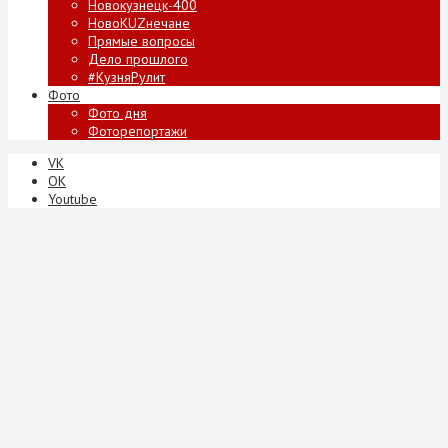
Новокузнецк-400
НовоKUZнечане
Прямые вопросы
Дело прошлого
#КузняРулит
Фото
Фото дня
Фоторепортажи
VK
ОК
Youtube