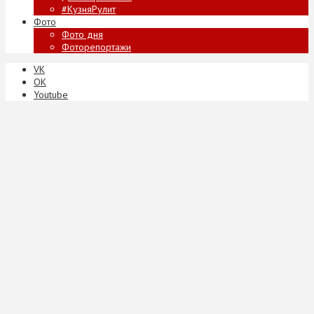
#КузняРулит
Фото
Фото дня
Фоторепортажи
VK
ОК
Youtube