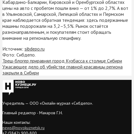
Кабардино-Балкарии, Кировской и Оренбургской областях
цены на авто с пробегом пошли вниз — от 1% до 2,7%. А вот
в Ульяновской, Самарской, Липецкой областях и Пермском
крае наблюдается обратная тенденция: здесь подержанные
машины подорожали на 3,2–5,5%. Рынок остаётся
разнонаправленным, и покупателям стоит обращать
внимание на региональную специфику.
Источник:
sibdepo.ru
Фото: Сибдепо.
Треш-блогер приравнял город Кузбасса к столице Сибири
Ужасающее дело об убийстве главной красавицы региона
закрыли в Сибири
Учредитель — ООО «Онлайн-журнал «Сибдепо».
Главный редактор - Макаров Г.Н.
Наши контакты:
news@novokuznetsk.ru
+7 (3842) 900-800