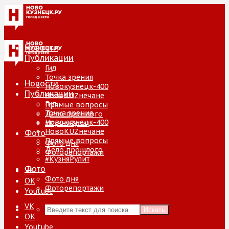
Новости
Публикации
Гид
Точка зрения
Новости
Новокузнецк-400
Публикации
НовоKUZнечане
Гид
Прямые вопросы
Точка зрения
Дело прошлого
Новокузнецк-400
#КузняРулит
НовоKUZнечане
Фото
Прямые вопросы
Фото дня
Дело прошлого
Фоторепортажи
#КузняРулит
Фото
VK
Фото дня
ОК
Фоторепортажи
Youtube
VK
Искать
ОК
Youtube