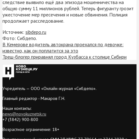
следствие выявило ещё два эпизода мошенничества на
общую сумму 11 миллионов рублей. Теперь фигуранту грозит
ужесточение мер пресечения и новые обвинения. Полиция
продолжает расследование.
Источник:
sibdepo.ru
Фото: Сибдепо.
В Кемерове водитель автокрана проехался по девочке:
известно, как он поплатится за это
Треш-блогер приравнял город Кузбасса к столице Сибири
Учредитель — ООО «Онлайн-журнал «Сибдепо».
Главный редактор - Макаров Г.Н.
Наши контакты:
news@novokuznetsk.ru
+7 (3842) 900-800
Возрастное ограничение: 18+