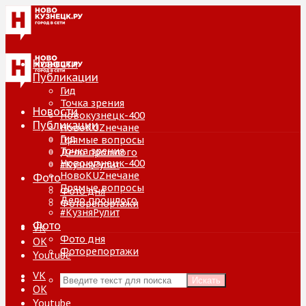
Новости
Публикации
Гид
Точка зрения
Новости
Новокузнецк-400
Публикации
НовоKUZнечане
Гид
Прямые вопросы
Точка зрения
Дело прошлого
Новокузнецк-400
#КузняРулит
НовоKUZнечане
Фото
Прямые вопросы
Фото дня
Дело прошлого
Фоторепортажи
#КузняРулит
Фото
VK
Фото дня
ОК
Фоторепортажи
Youtube
VK
Искать
ОК
Youtube