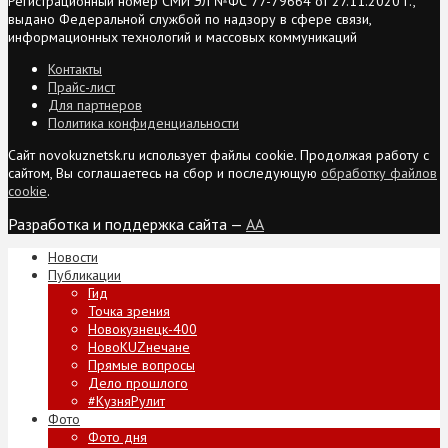
Регистрационный номер СМИ ЭЛ №ФС 77-79664 от 27.11.2020 г.,
выдано Федеральной службой по надзору в сфере связи,
информационных технологий и массовых коммуникаций
Контакты
Прайс-лист
Для партнеров
Политика конфиденциальности
Сайт novokuznetsk.ru использует файлы cookie. Продолжая работу с
сайтом, Вы соглашаетесь на сбор и последующую
обработку файлов
cookie
.
Разработка и поддержка сайта —
AA
Новости
Публикации
Гид
Точка зрения
Новокузнецк-400
НовоKUZнечане
Прямые вопросы
Дело прошлого
#КузняРулит
Фото
Фото дня