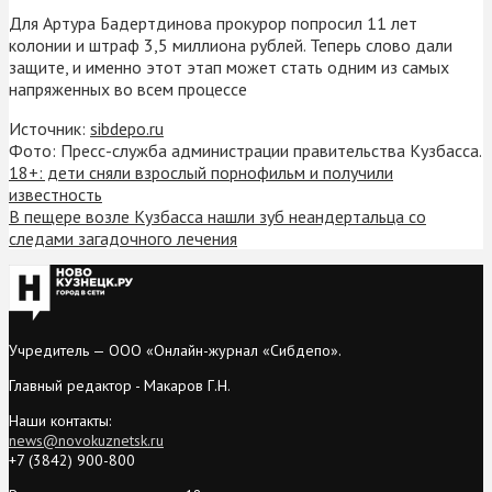
Для Артура Бадертдинова прокурор попросил 11 лет
колонии и штраф 3,5 миллиона рублей. Теперь слово дали
защите, и именно этот этап может стать одним из самых
напряженных во всем процессе
Источник:
sibdepo.ru
Фото: Пресс-служба администрации правительства Кузбасса.
18+: дети сняли взрослый порнофильм и получили
известность
В пещере возле Кузбасса нашли зуб неандертальца со
следами загадочного лечения
Учредитель — ООО «Онлайн-журнал «Сибдепо».
Главный редактор - Макаров Г.Н.
Наши контакты:
news@novokuznetsk.ru
+7 (3842) 900-800