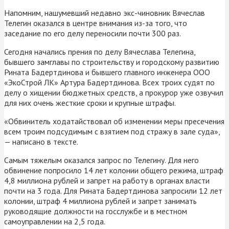
Напомним, нашумевший недавно экс-чиновник Вячеслав
Телегин оказался в центре внимания из-за того, что
заседание по его делу переносили почти 300 раз.
Сегодня начались прения по делу Вячеслава Телегина,
бывшего замглавы по строительству и городскому развитию
Рината Бадертдинова и бывшего главного инженера ООО
«ЭкоСтрой ЛК» Артура Бадертдинова. Всех троих судят по
делу о хищении бюджетных средств, а прокурор уже озвучил
для них очень жесткие сроки и крупные штрафы.
«Обвинитель ходатайствовал об изменении меры пресечения
всем троим подсудимым с взятием под стражу в зале суда»,
— написано в тексте.
Самым тяжелым оказался запрос по Телегину. Для него
обвинение попросило 14 лет колонии общего режима, штраф
4,8 миллиона рублей и запрет на работу в органах власти
почти на 3 года. Для Рината Бадертдинова запросили 12 лет
колонии, штраф 4 миллиона рублей и запрет занимать
руководящие должности на госслужбе и в местном
самоуправлении на 2,5 года.