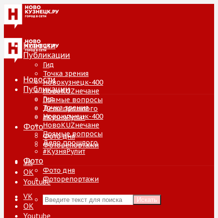
Новости
Публикации
Гид
Точка зрения
Новости
Новокузнецк-400
Публикации
НовоKUZнечане
Гид
Прямые вопросы
Точка зрения
Дело прошлого
Новокузнецк-400
#КузняРулит
НовоKUZнечане
Фото
Прямые вопросы
Фото дня
Дело прошлого
Фоторепортажи
#КузняРулит
Фото
VK
Фото дня
ОК
Фоторепортажи
Youtube
VK
Искать
ОК
Youtube