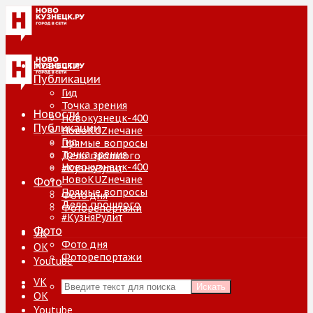
Новости
Публикации
Гид
Точка зрения
Новости
Новокузнецк-400
Публикации
НовоKUZнечане
Гид
Прямые вопросы
Точка зрения
Дело прошлого
Новокузнецк-400
#КузняРулит
НовоKUZнечане
Фото
Прямые вопросы
Фото дня
Дело прошлого
Фоторепортажи
#КузняРулит
Фото
VK
Фото дня
ОК
Фоторепортажи
Youtube
VK
Искать
ОК
Youtube