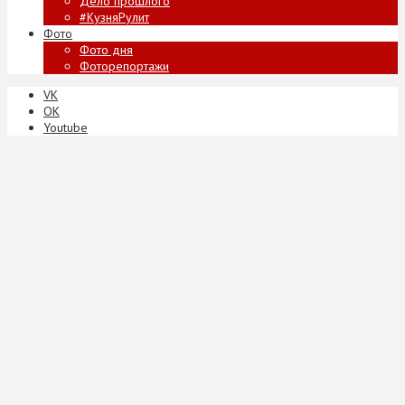
Дело прошлого
#КузняРулит
Фото
Фото дня
Фоторепортажи
VK
ОК
Youtube