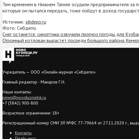
Тем временем в Нижнем Тагиле осудили предпринимателя за поп
которые он пытался передать, тоже пойдут в доход государст
Источник:
sibdepo.ru
Фото: Сибдепо.
Снег останется: синоптики озвучили прогноз погоды для Кузба
Огромный котлован вырастет посреди большого района Кеме
Учредитель — ООО «Онлайн-журнал «Сибдепо».
Главный редактор - Макаров Г.Н.
Наши контакты:
news@novokuznetsk.ru
+7 (3842) 900-800
Возрастное ограничение: 18+
Регистрационный номер СМИ ЭЛ №ФС 77-79664 от 27.11.2020 г., выд
Контакты
Прайс-лист