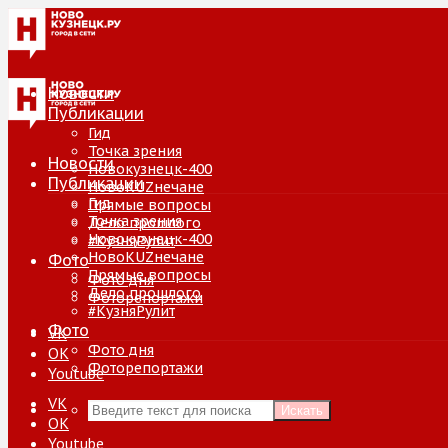
Новости
Публикации
Гид
Точка зрения
Новости
Новокузнецк-400
Публикации
НовоKUZнечане
Гид
Прямые вопросы
Точка зрения
Дело прошлого
Новокузнецк-400
#КузняРулит
НовоKUZнечане
Фото
Прямые вопросы
Фото дня
Дело прошлого
Фоторепортажи
#КузняРулит
Фото
VK
Фото дня
ОК
Фоторепортажи
Youtube
VK
Искать
ОК
Youtube