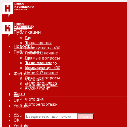
Новости
Публикации
Гид
Точка зрения
Новости
Новокузнецк-400
Публикации
НовоKUZнечане
Гид
Прямые вопросы
Точка зрения
Дело прошлого
Новокузнецк-400
#КузняРулит
НовоKUZнечане
Фото
Прямые вопросы
Фото дня
Дело прошлого
Фоторепортажи
#КузняРулит
Фото
VK
Фото дня
ОК
Фоторепортажи
Youtube
VK
Искать
ОК
Youtube