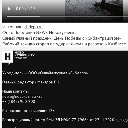
Источник:
sibdepo.ru
Фото: Бардокин NEWS Новокузнецк.
Самый главный праздник: День Победы с «Сибантрацитом»
Рабочий заживо сгорел от удара током на разрезе в Кузбассе
Учредитель — ООО «Онлайн-журнал «Сибдепо».
Главный редактор - Макаров Г.Н.
Наши контакты:
news@novokuznetsk.ru
+7 (3842) 900-800
Возрастное ограничение: 18+
Регистрационный номер СМИ ЭЛ №ФС 77-79664 от 27.11.2020 г., выд