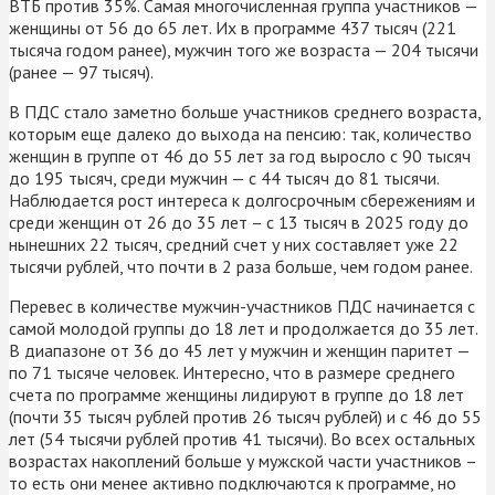
ВТБ против 35%. Самая многочисленная группа участников —
женщины от 56 до 65 лет. Их в программе 437 тысяч (221
тысяча годом ранее), мужчин того же возраста — 204 тысячи
(ранее — 97 тысяч).
В ПДС стало заметно больше участников среднего возраста,
которым еще далеко до выхода на пенсию: так, количество
женщин в группе от 46 до 55 лет за год выросло с 90 тысяч
до 195 тысяч, среди мужчин — с 44 тысяч до 81 тысячи.
Наблюдается рост интереса к долгосрочным сбережениям и
среди женщин от 26 до 35 лет – с 13 тысяч в 2025 году до
нынешних 22 тысяч, средний счет у них составляет уже 22
тысячи рублей, что почти в 2 раза больше, чем годом ранее.
Перевес в количестве мужчин-участников ПДС начинается с
самой молодой группы до 18 лет и продолжается до 35 лет.
В диапазоне от 36 до 45 лет у мужчин и женщин паритет —
по 71 тысяче человек. Интересно, что в размере среднего
счета по программе женщины лидируют в группе до 18 лет
(почти 35 тысяч рублей против 26 тысяч рублей) и с 46 до 55
лет (54 тысячи рублей против 41 тысячи). Во всех остальных
возрастах накоплений больше у мужской части участников –
то есть они менее активно подключаются к программе, но