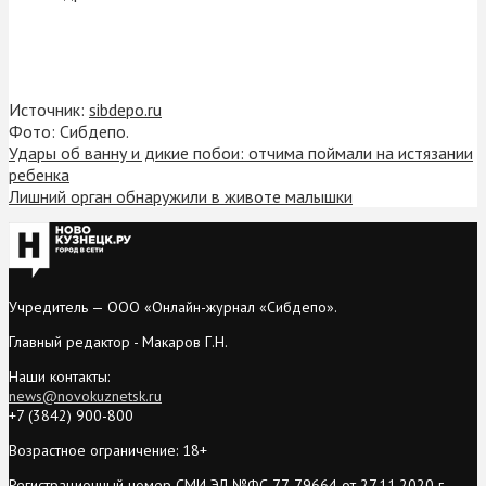
Источник:
sibdepo.ru
Фото: Сибдепо.
Удары об ванну и дикие побои: отчима поймали на истязании
ребенка
Лишний орган обнаружили в животе малышки
Учредитель — ООО «Онлайн-журнал «Сибдепо».
Главный редактор - Макаров Г.Н.
Наши контакты:
news@novokuznetsk.ru
+7 (3842) 900-800
Возрастное ограничение: 18+
Регистрационный номер СМИ ЭЛ №ФС 77-79664 от 27.11.2020 г.,