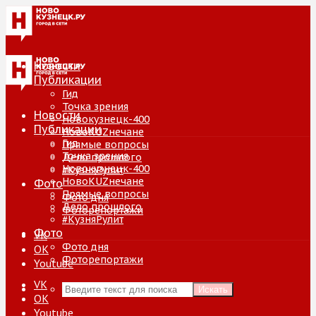
Новости
Публикации
Гид
Точка зрения
Новости
Новокузнецк-400
Публикации
НовоKUZнечане
Гид
Прямые вопросы
Точка зрения
Дело прошлого
Новокузнецк-400
#КузняРулит
НовоKUZнечане
Фото
Прямые вопросы
Фото дня
Дело прошлого
Фоторепортажи
#КузняРулит
Фото
VK
Фото дня
ОК
Фоторепортажи
Youtube
VK
Искать
ОК
Youtube