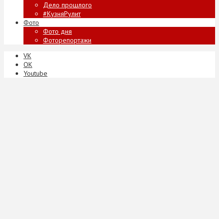
Дело прошлого
#КузняРулит
Фото
Фото дня
Фоторепортажи
VK
ОК
Youtube