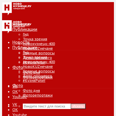
Новости
Публикации
Гид
Точка зрения
Новости
Новокузнецк-400
Публикации
НовоKUZнечане
Гид
Прямые вопросы
Точка зрения
Дело прошлого
Новокузнецк-400
#КузняРулит
НовоKUZнечане
Фото
Прямые вопросы
Фото дня
Дело прошлого
Фоторепортажи
#КузняРулит
Фото
VK
Фото дня
ОК
Фоторепортажи
Youtube
VK
Искать
ОК
Youtube