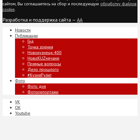
сайтом, Вы соглашаетесь на сбор и последующую
обработку файлов
cookie
.
Разработка и поддержка сайта —
AA
Новости
Публикации
Гид
Точка зрения
Новокузнецк-400
НовоKUZнечане
Прямые вопросы
Дело прошлого
#КузняРулит
Фото
Фото дня
Фоторепортажи
VK
ОК
Youtube