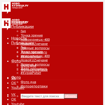
Новости
Публикации
Гид
Точка зрения
Новости
Новокузнецк-400
Публикации
НовоKUZнечане
Гид
Прямые вопросы
Точка зрения
Дело прошлого
Новокузнецк-400
#КузняРулит
НовоKUZнечане
Фото
Прямые вопросы
Фото дня
Дело прошлого
Фоторепортажи
#КузняРулит
Фото
VK
Фото дня
ОК
Фоторепортажи
Youtube
VK
Искать
ОК
Youtube