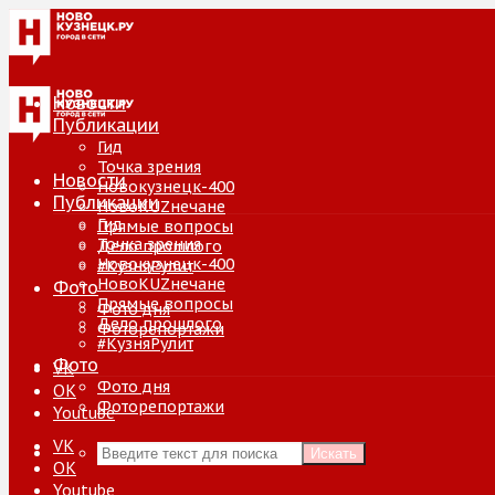
Новости
Публикации
Гид
Точка зрения
Новости
Новокузнецк-400
Публикации
НовоKUZнечане
Гид
Прямые вопросы
Точка зрения
Дело прошлого
Новокузнецк-400
#КузняРулит
НовоKUZнечане
Фото
Прямые вопросы
Фото дня
Дело прошлого
Фоторепортажи
#КузняРулит
Фото
VK
Фото дня
ОК
Фоторепортажи
Youtube
VK
Искать
ОК
Youtube