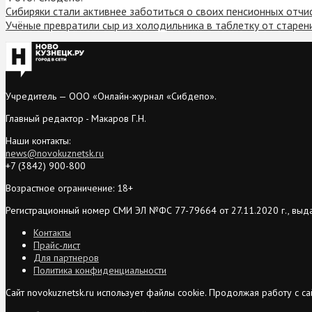
Сибиряки стали активнее заботиться о своих пенсионных отч
Учёные превратили сыр из холодильника в таблетку от старен
Учредитель — ООО «Онлайн-журнал «Сибдепо».
Главный редактор - Макаров Г.Н.
Наши контакты:
news@novokuznetsk.ru
+7 (3842) 900-800
Возрастное ограничение: 18+
Регистрационный номер СМИ ЭЛ №ФС 77-79664 от 27.11.2020 г., выд
Контакты
Прайс-лист
Для партнеров
Политика конфиденциальности
Сайт novokuznetsk.ru использует файлы cookie. Продолжая работу с 