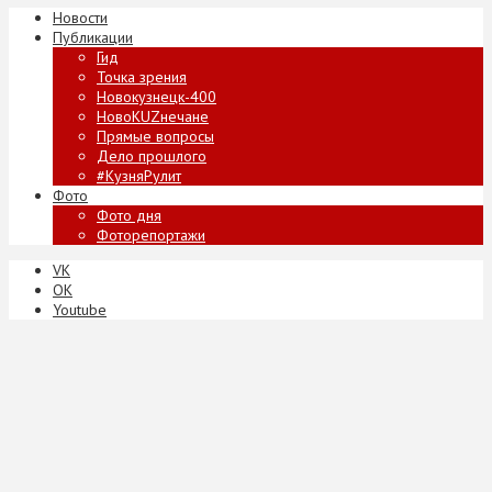
Новости
Публикации
Гид
Точка зрения
Новокузнецк-400
НовоKUZнечане
Прямые вопросы
Дело прошлого
#КузняРулит
Фото
Фото дня
Фоторепортажи
VK
ОК
Youtube