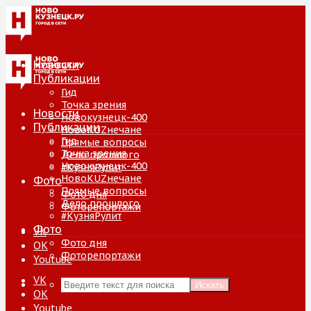
Новости
Публикации
Гид
Точка зрения
Новости
Новокузнецк-400
Публикации
НовоKUZнечане
Гид
Прямые вопросы
Точка зрения
Дело прошлого
Новокузнецк-400
#КузняРулит
НовоKUZнечане
Фото
Прямые вопросы
Фото дня
Дело прошлого
Фоторепортажи
#КузняРулит
Фото
VK
Фото дня
ОК
Фоторепортажи
Youtube
VK
Искать
ОК
Youtube