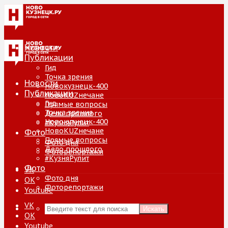
Новости
Публикации
Гид
Точка зрения
Новости
Новокузнецк-400
Публикации
НовоKUZнечане
Гид
Прямые вопросы
Точка зрения
Дело прошлого
Новокузнецк-400
#КузняРулит
НовоKUZнечане
Фото
Прямые вопросы
Фото дня
Дело прошлого
Фоторепортажи
#КузняРулит
Фото
VK
Фото дня
ОК
Фоторепортажи
Youtube
VK
Искать
ОК
Youtube