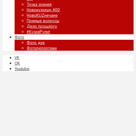
Точка зрения
Новокузнецк-400
НовоKUZнечане
Прямые вопросы
Дело прошлого
#КузняРулит
Фото
Фото дня
Фоторепортажи
VK
ОК
Youtube