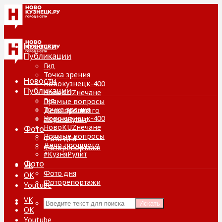
Новости
Публикации
Гид
Точка зрения
Новости
Новокузнецк-400
Публикации
НовоKUZнечане
Гид
Прямые вопросы
Точка зрения
Дело прошлого
Новокузнецк-400
#КузняРулит
НовоKUZнечане
Фото
Прямые вопросы
Фото дня
Дело прошлого
Фоторепортажи
#КузняРулит
Фото
VK
Фото дня
ОК
Фоторепортажи
Youtube
VK
Искать
ОК
Youtube