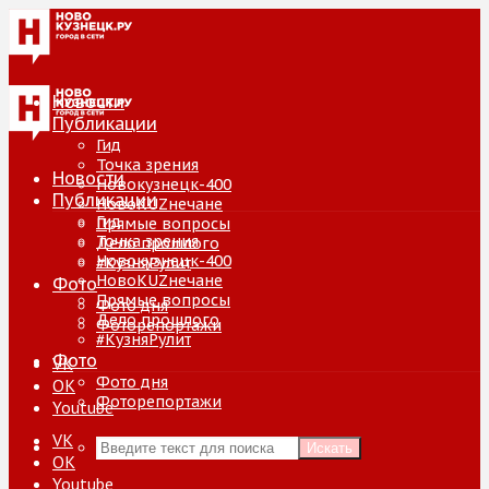
Новости
Публикации
Гид
Точка зрения
Новости
Новокузнецк-400
Публикации
НовоKUZнечане
Гид
Прямые вопросы
Точка зрения
Дело прошлого
Новокузнецк-400
#КузняРулит
НовоKUZнечане
Фото
Прямые вопросы
Фото дня
Дело прошлого
Фоторепортажи
#КузняРулит
Фото
VK
Фото дня
ОК
Фоторепортажи
Youtube
VK
Искать
ОК
Youtube