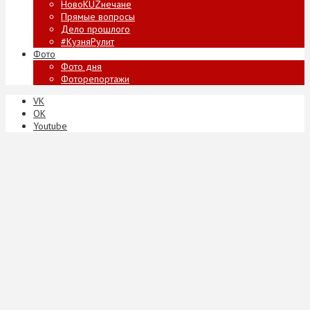
НовоKUZнечане
Прямые вопросы
Дело прошлого
#КузняРулит
Фото
Фото дня
Фоторепортажи
VK
ОК
Youtube