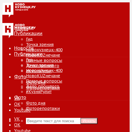
Новости
Публикации
Гид
Точка зрения
Новости
Новокузнецк-400
Публикации
НовоKUZнечане
Гид
Прямые вопросы
Точка зрения
Дело прошлого
Новокузнецк-400
#КузняРулит
НовоKUZнечане
Фото
Прямые вопросы
Фото дня
Дело прошлого
Фоторепортажи
#КузняРулит
Фото
VK
Фото дня
ОК
Фоторепортажи
Youtube
VK
Искать
ОК
Youtube