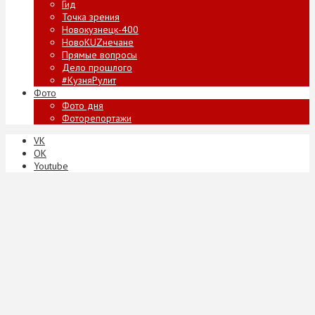
Гид
Точка зрения
Новокузнецк-400
НовоKUZнечане
Прямые вопросы
Дело прошлого
#КузняРулит
Фото
Фото дня
Фоторепортажи
VK
ОК
Youtube