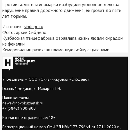
Против водителя иномарки возбудили уголовное дело за
нарушение правил дорожного движения, ей грозит до пяти
лет тюрьмы.
Источник:
sibdepo.ru
Фото: архив Сибдепо.
Кузбасская птицефабрика отравляла жизнь людям смрадом
из фекалий
Кемеровчанин развязал пламенную войну с цыганами
Учредитель — ООО «Онлайн-журнал «Сибдепо».
Главный редактор - Макаров Г.Н.
Наши контакты:
news@novokuznetsk.ru
+7 (3842) 900-800
Возрастное ограничение: 18+
Регистрационный номер СМИ ЭЛ №ФС 77-79664 от 27.11.2020 г.,