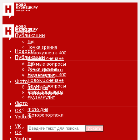
Новости
Публикации
Гид
Точка зрения
Новости
Новокузнецк-400
Публикации
НовоKUZнечане
Гид
Прямые вопросы
Точка зрения
Дело прошлого
Новокузнецк-400
#КузняРулит
НовоKUZнечане
Фото
Прямые вопросы
Фото дня
Дело прошлого
Фоторепортажи
#КузняРулит
Фото
VK
Фото дня
ОК
Фоторепортажи
Youtube
VK
Искать
ОК
Youtube