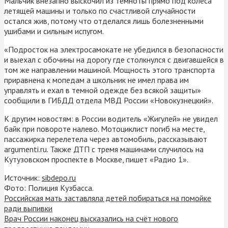
Мальчик внезапно выскочил из темноты прямо под колеса
летящей машины и только по счастливой случайности
остался жив, потому что отделался лишь болезненными
ушибами и сильным испугом.
«Подросток на электросамокате не убедился в безопасности
и выехал с обочины на дорогу где столкнулся с двигавшейся в
том же направлении машиной. Мощность этого транспорта
приравнена к мопедам а школьник не имел права им
управлять и ехал в темной одежде без всякой защиты»
сообщили в ГИБДД отдела МВД России «Новокузнецкий».
К другим новостям: в России водитель «Жигулей» не увидел
байк при повороте налево. Мотоциклист погиб на месте,
пассажирка перелетела через автомобиль, рассказывают
argumenti.ru. Также ДТП с тремя машинами случилось на
Кутузовском проспекте в Москве, пишет «Радио 1».
Источник:
sibdepo.ru
Фото: Полиция Кузбасса.
Российская мать заставляла детей побираться на помойке
ради выпивки
Врач России наконец высказались на счёт нового