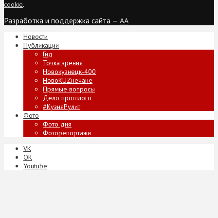
cookie
.
Разработка и поддержка сайта —
AA
Новости
Публикации
Гид
Точка зрения
Новокузнецк-400
НовоKUZнечане
Прямые вопросы
Дело прошлого
#КузняРулит
Фото
Фото дня
Фоторепортажи
VK
ОК
Youtube