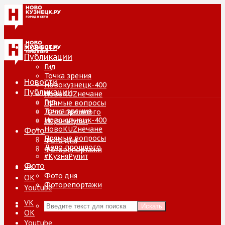
Новости
Публикации
Гид
Точка зрения
Новости
Новокузнецк-400
Публикации
НовоKUZнечане
Гид
Прямые вопросы
Точка зрения
Дело прошлого
Новокузнецк-400
#КузняРулит
НовоKUZнечане
Фото
Прямые вопросы
Фото дня
Дело прошлого
Фоторепортажи
#КузняРулит
Фото
VK
Фото дня
ОК
Фоторепортажи
Youtube
VK
Искать
ОК
Youtube