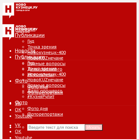
Новости
Публикации
Гид
Точка зрения
Новости
Новокузнецк-400
Публикации
НовоKUZнечане
Гид
Прямые вопросы
Точка зрения
Дело прошлого
Новокузнецк-400
#КузняРулит
НовоKUZнечане
Фото
Прямые вопросы
Фото дня
Дело прошлого
Фоторепортажи
#КузняРулит
Фото
VK
Фото дня
ОК
Фоторепортажи
Youtube
VK
Искать
ОК
Youtube