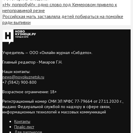
«Ну, попробуй!»: одно слово под Кемеровом привело к
непоправимой резне
Российская мать заставляла детей побираться на помойке
ради выпивки
Учредитель — ООО «Онлайн-журнал «Сибдепо».
Главный редактор - Макаров Г.Н.
Наши контакты:
news@novokuznetsk.ru
+7 (3842) 900-800
Возрастное ограничение: 18+
Регистрационный номер СМИ ЭЛ №ФС 77-79664 от 27.11.2020 г.,
выдано Федеральной службой по надзору в сфере связи,
информационных технологий и массовых коммуникаций
Контакты
Прайс-лист
Для партнеров