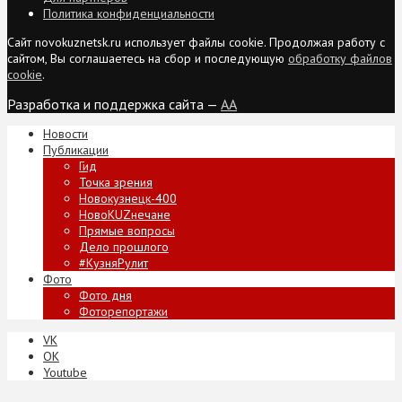
Политика конфиденциальности
Сайт novokuznetsk.ru использует файлы cookie. Продолжая работу с
сайтом, Вы соглашаетесь на сбор и последующую
обработку файлов
cookie
.
Разработка и поддержка сайта —
AA
Новости
Публикации
Гид
Точка зрения
Новокузнецк-400
НовоKUZнечане
Прямые вопросы
Дело прошлого
#КузняРулит
Фото
Фото дня
Фоторепортажи
VK
ОК
Youtube