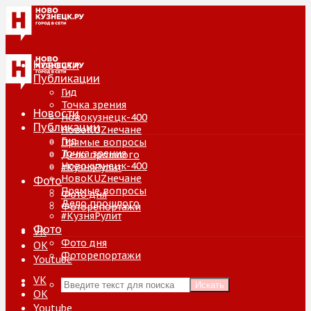
Новости
Публикации
Гид
Точка зрения
Новости
Новокузнецк-400
Публикации
НовоKUZнечане
Гид
Прямые вопросы
Точка зрения
Дело прошлого
Новокузнецк-400
#КузняРулит
НовоKUZнечане
Фото
Прямые вопросы
Фото дня
Дело прошлого
Фоторепортажи
#КузняРулит
Фото
VK
Фото дня
ОК
Фоторепортажи
Youtube
VK
Искать
ОК
Youtube