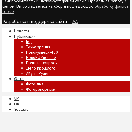
Сайт novokuznetsk.ru использует файлы cookie. Продолжая работу с
сайтом, Вы соглашаетесь на сбор и последующую
обработку файлов
cookie
.
Разработка и поддержка сайта —
AA
Новости
Публикации
Гид
Точка зрения
Новокузнецк-400
НовоKUZнечане
Прямые вопросы
Дело прошлого
#КузняРулит
Фото
Фото дня
Фоторепортажи
VK
ОК
Youtube