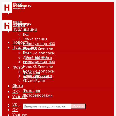
Новости
Публикации
Гид
Точка зрения
Новости
Новокузнецк-400
Публикации
НовоKUZнечане
Гид
Прямые вопросы
Точка зрения
Дело прошлого
Новокузнецк-400
#КузняРулит
НовоKUZнечане
Фото
Прямые вопросы
Фото дня
Дело прошлого
Фоторепортажи
#КузняРулит
Фото
VK
Фото дня
ОК
Фоторепортажи
Youtube
VK
Искать
ОК
Youtube