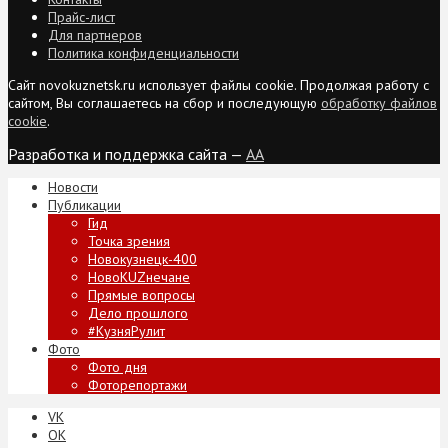
Прайс-лист
Для партнеров
Политика конфиденциальности
Сайт novokuznetsk.ru использует файлы cookie. Продолжая работу с
сайтом, Вы соглашаетесь на сбор и последующую
обработку файлов
cookie
.
Разработка и поддержка сайта —
AA
Новости
Публикации
Гид
Точка зрения
Новокузнецк-400
НовоKUZнечане
Прямые вопросы
Дело прошлого
#КузняРулит
Фото
Фото дня
Фоторепортажи
VK
ОК