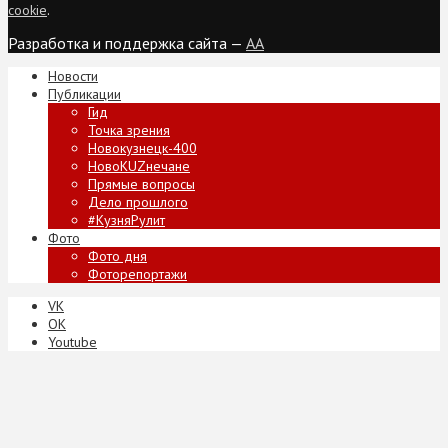
cookie
.
Разработка и поддержка сайта —
AA
Новости
Публикации
Гид
Точка зрения
Новокузнецк-400
НовоKUZнечане
Прямые вопросы
Дело прошлого
#КузняРулит
Фото
Фото дня
Фоторепортажи
VK
ОК
Youtube