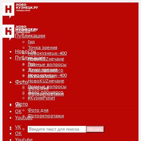
Новости
Публикации
Гид
Точка зрения
Новости
Новокузнецк-400
Публикации
НовоKUZнечане
Гид
Прямые вопросы
Точка зрения
Дело прошлого
Новокузнецк-400
#КузняРулит
НовоKUZнечане
Фото
Прямые вопросы
Фото дня
Дело прошлого
Фоторепортажи
#КузняРулит
Фото
VK
Фото дня
ОК
Фоторепортажи
Youtube
VK
Искать
ОК
Youtube