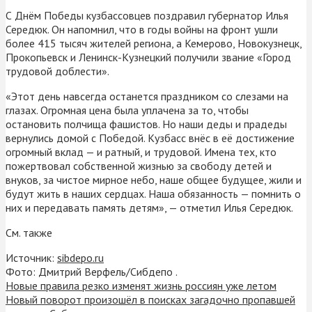
С Днём Победы кузбассовцев поздравил губернатор Илья
Середюк. Он напомнил, что в годы войны на фронт ушли
более 415 тысяч жителей региона, а Кемерово, Новокузнецк,
Прокопьевск и Ленинск-Кузнецкий получили звание «Город
трудовой доблести».
«Этот день навсегда останется праздником со слезами на
глазах. Огромная цена была уплачена за то, чтобы
остановить полчища фашистов. Но наши деды и прадеды
вернулись домой с Победой. Кузбасс внёс в её достижение
огромный вклад — и ратный, и трудовой. Имена тех, кто
пожертвовал собственной жизнью за свободу детей и
внуков, за чистое мирное небо, наше общее будущее, жили и
будут жить в наших сердцах. Наша обязанность — помнить о
них и передавать память детям», — отметил Илья Середюк.
См. также
Источник:
sibdepo.ru
Фото: Дмитрий Верфель/Сибдепо .
Новые правила резко изменят жизнь россиян уже летом
Новый поворот произошёл в поисках загадочно пропавшей