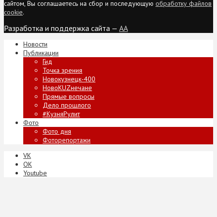
сайтом, Вы соглашаетесь на сбор и последующую
обработку файлов
cookie
.
Разработка и поддержка сайта —
AA
Новости
Публикации
Гид
Точка зрения
Новокузнецк-400
НовоKUZнечане
Прямые вопросы
Дело прошлого
#КузняРулит
Фото
Фото дня
Фоторепортажи
VK
ОК
Youtube