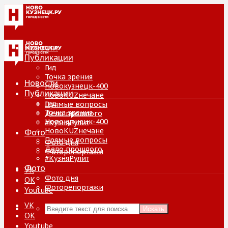
Новости
Публикации
Гид
Точка зрения
Новости
Новокузнецк-400
Публикации
НовоKUZнечане
Гид
Прямые вопросы
Точка зрения
Дело прошлого
Новокузнецк-400
#КузняРулит
НовоKUZнечане
Фото
Прямые вопросы
Фото дня
Дело прошлого
Фоторепортажи
#КузняРулит
Фото
VK
Фото дня
ОК
Фоторепортажи
Youtube
VK
Искать
ОК
Youtube