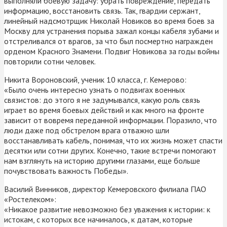
выполняли боевую задачу: убрать повреждение, передать
информацию, восстановить связь. Так, гвардии сержант,
линейный надсмотрщик Николай Новиков во время боев за
Москву для устранения порыва зажал концы кабеля зубами и
отстреливался от врагов, за что был посмертно награжден
орденом Красного Знамени. Подвиг Новикова за годы войны
повторили сотни человек.
Никита Вороновский, ученик 10 класса, г. Кемерово:
«Было очень интересно узнать о подвигах военных
связистов: до этого я не задумывался, какую роль связь
играет во время боевых действий и как много на фронте
зависит от вовремя переданной информации. Поразило, что
люди даже под обстрелом врага отважно шли
восстанавливать кабель, понимая, что их жизнь может спасти
десятки или сотни других. Конечно, такие встречи помогают
нам взглянуть на историю другими глазами, еще больше
почувствовать важность Победы».
Василий Винников, директор Кемеровского филиала ПАО
«Ростелеком»:
«Никакое развитие невозможно без уважения к истории: к
истокам, с которых все начиналось, к датам, которые