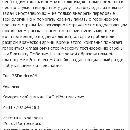
необходимо знать и помнить, к людям, которые преданно и
честно служили выбранному делу. Поэтому одна из важных
задач «Ростелекома» — не только внедрять передовые
технологии, но и помогать хранить память о героическом
прошлом страны. Мы регулярно встречаемся с подрастающим
поколением, рассказываем о значении связи в мирное и
военное время, о подвигах людей, которые приблизили
разгром вражеской армии. Кроме этого, компания помогает
готовиться к главному историческому тестированию страны
— «Диктанту Победы». На цифровой образовательной
платформе «Ростелеком Лицей» создан специальный раздел
с обучающими материалами».
Erid: 2SDnjdttWi6
Реклама
Кемеровский филиал ПАО «Ростелеком»
ИНН 7707049388
Источник:
sibdepo.ru
Фото: Ростелеком.
Главный памятник кузбасского города скоро будет не узнать