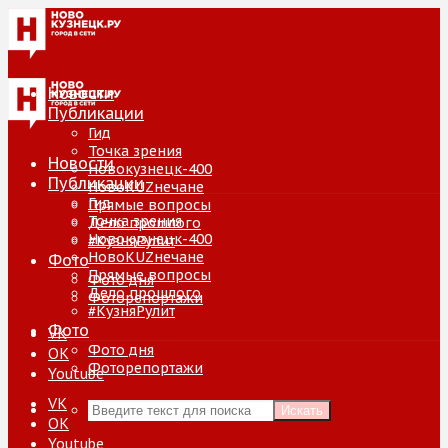
Новости
Публикации
Гид
Точка зрения
Новости
Новокузнецк-400
Публикации
НовоKUZнечане
Гид
Прямые вопросы
Точка зрения
Дело прошлого
Новокузнецк-400
#КузняРулит
НовоKUZнечане
Фото
Прямые вопросы
Фото дня
Дело прошлого
Фоторепортажи
#КузняРулит
Фото
VK
Фото дня
ОК
Фоторепортажи
Youtube
VK
Искать
ОК
Youtube