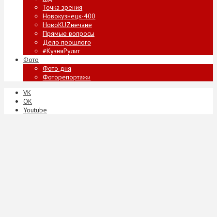
Точка зрения
Новокузнецк-400
НовоKUZнечане
Прямые вопросы
Дело прошлого
#КузняРулит
Фото
Фото дня
Фоторепортажи
VK
ОК
Youtube